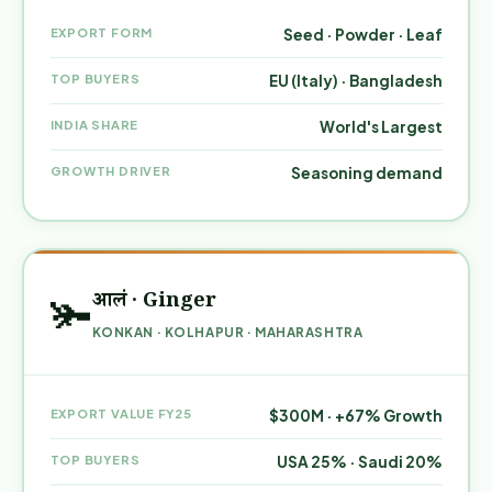
EXPORT FORM
Seed · Powder · Leaf
TOP BUYERS
EU (Italy) · Bangladesh
INDIA SHARE
World's Largest
GROWTH DRIVER
Seasoning demand
आलं · Ginger
🫚
KONKAN · KOLHAPUR · MAHARASHTRA
EXPORT VALUE FY25
$300M · +67% Growth
TOP BUYERS
USA 25% · Saudi 20%