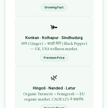
Growing Fast
🫚
Konkan · Kolhapur · Sindhudurg
आलं (Ginger) + काळी मिरी (Black Pepper)
— UK, USA wellness market.
Premium Price
🌿
Hingoli · Nanded · Latur
Organic Turmeric + Fenugreek — EU
organic market. CAGR 12% ने वाढतोय.