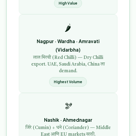
High Value
🌶️
Nagpur · Wardha · Amravati
(Vidarbha)
लाल मिरची (Red Chilli) — Dry Chilli
export. UAE, Saudi Arabia, China ला
demand.
Highest Volume
🫘
Nashik · Ahmednagar
जिरे (Cumin) + धने (Coriander) — Middle
East आणि EU markets साठी.