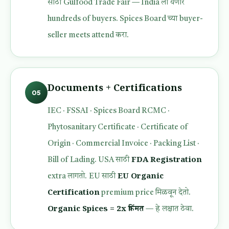
साठी Gulfood Trade Fair — India ला येणारे
hundreds of buyers. Spices Board च्या buyer-
seller meets attend करा.
Documents + Certifications
05
IEC · FSSAI · Spices Board RCMC ·
Phytosanitary Certificate · Certificate of
Origin · Commercial Invoice · Packing List ·
FDA Registration
Bill of Lading. USA साठी
EU Organic
extra लागतो. EU साठी
Certification
premium price मिळवून देतो.
Organic Spices = 2x किंमत
— हे लक्षात ठेवा.