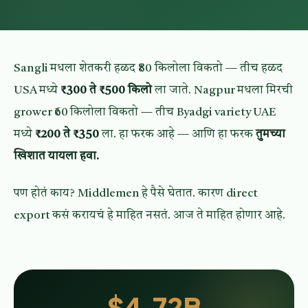
Sangli मधला शेतकरी हळद ₹80 किलोला विकतो — तीच हळद
USA मध्ये
₹300 ते ₹500 किलो
ला जाते. Nagpur मधला मिरची
grower ₹60 किलोला विकतो — तीच Byadgi variety UAE
मध्ये
₹200 ते ₹350
ला. हा फरक आहे — आणि हा फरक
तुमच्या
खिशात यायला हवा.
पण होतं काय? Middlemen हे पैसे घेतात. कारण direct
export कसं करायचं हे माहित नसतं. आज ते माहित होणार आहे.
$4.72B