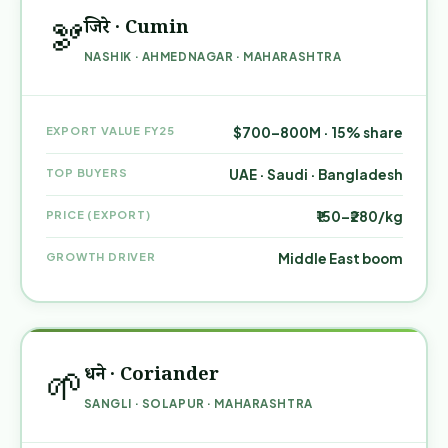
जिरे · Cumin
🫘
NASHIK · AHMEDNAGAR · MAHARASHTRA
EXPORT VALUE FY25
$700–800M · 15% share
TOP BUYERS
UAE · Saudi · Bangladesh
PRICE (EXPORT)
₹150–₹280/kg
GROWTH DRIVER
Middle East boom
धने · Coriander
🌱
SANGLI · SOLAPUR · MAHARASHTRA