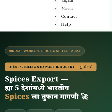
English
Marathi
Contact
Help
🌿
INDIA · WORLD'S SPICE CAPITAL · 2026
🌶️ $4.72 BILLION EXPORT INDUSTRY — तुमची संधी
Spices Export —
ह्या 5 देशांमध्ये भारतीय
Spices
ला तुफान मागणी 🚀