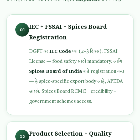
IEC + FSSAI + Spices Board
01
Registration
IEC Code
DGFT वर
घ्या (2–3 दिवस). FSSAI
License — food safety साठी mandatory. आणि
Spices Board of India
कडे registration करा
— हे spice-specific export body आहे, APEDA
सारखं. Spices Board RCMC = credibility +
government schemes access.
Product Selection + Quality
02