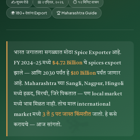
✍️ शुभम रोडे
📅 २ एप्रिल, २०२६
⏱ १२ मिनिट वाचन
🌍 180+ देशांना Export
🏆 Maharashtra Guide
भारत जगातला सगळ्यात मोठा Spice Exporter आहे.
FY 2024–25 मध्ये
$4.72 Billion
चे spices export
झाले — आणि 2030 पर्यंत हे
$10 Billion
पर्यंत जाणार
आहे. Maharashtra च्या Sangli, Nagpur, Hingoli
मध्ये हळद, मिरची, जिरे पिकतात — पण local market
मध्ये भाव मिळत नाही. तोच माल international
market मध्ये
3 ते 5 पट जास्त किंमतीत
जातो. हे कसे
🫚
करायचे — आज सांगतो.