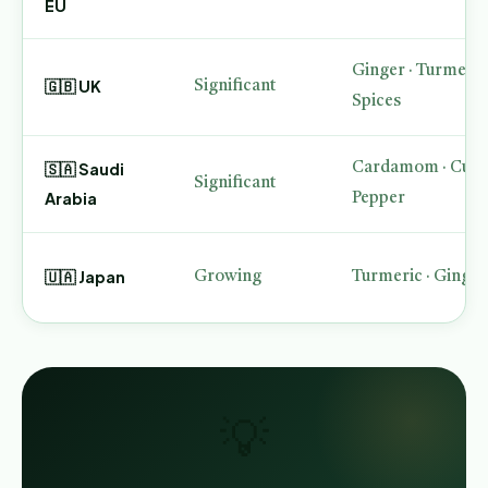
EU
Ginger · Turmeric
🇬🇧 UK
Significant
Spices
🇸🇦 Saudi
Cardamom · Cumin
Significant
Arabia
Pepper
🇺🇦 Japan
Growing
Turmeric · Ginger
💡