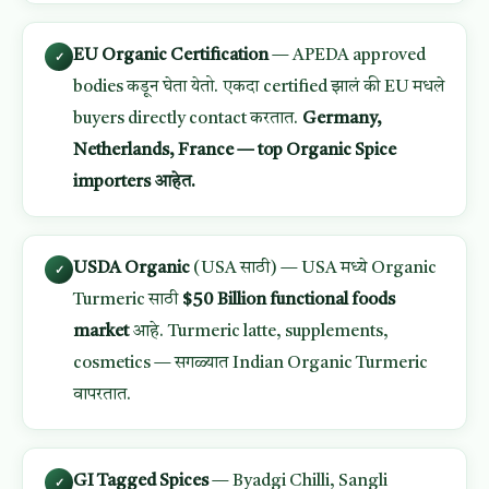
EU Organic Certification
— APEDA approved
✓
bodies कडून घेता येतो. एकदा certified झालं की EU मधले
buyers directly contact करतात.
Germany,
Netherlands, France — top Organic Spice
importers आहेत.
USDA Organic
(USA साठी) — USA मध्ये Organic
✓
Turmeric साठी
$50 Billion functional foods
market
आहे. Turmeric latte, supplements,
cosmetics — सगळ्यात Indian Organic Turmeric
वापरतात.
GI Tagged Spices
— Byadgi Chilli, Sangli
✓