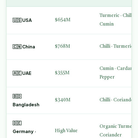
Turmeric · Chilli ·
🇺🇸 USA
$654M
Cumin
🇨🇳 China
$768M
Chilli · Turmeric ·
Cumin · Cardamom
🇦🇪 UAE
$355M
Pepper
🇧🇩
$340M
Chilli · Coriander 
Bangladesh
🇩🇪
Organic Turmeric 
Germany ·
High Value
Coriander