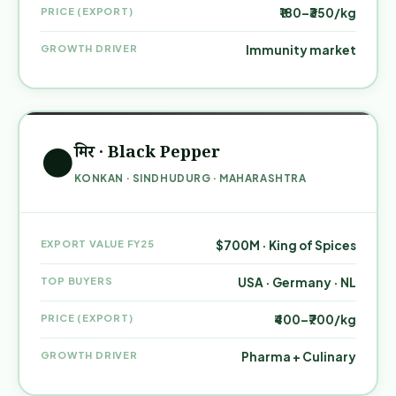
PRICE (EXPORT)
₹180–₹350/kg
GROWTH DRIVER
Immunity market
मिरी · Black Pepper
⚫
KONKAN · SINDHUDURG · MAHARASHTRA
EXPORT VALUE FY25
$700M · King of Spices
TOP BUYERS
USA · Germany · NL
PRICE (EXPORT)
₹400–₹700/kg
GROWTH DRIVER
Pharma + Culinary