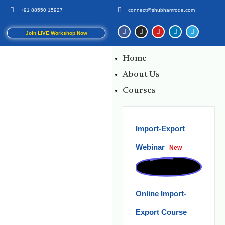
+91 88550 15927
connect@shubhamrode.com
Join LIVE Workshop Now
Home
About Us
Courses
Import-Export
Webinar
New
Online Import-
Export Course