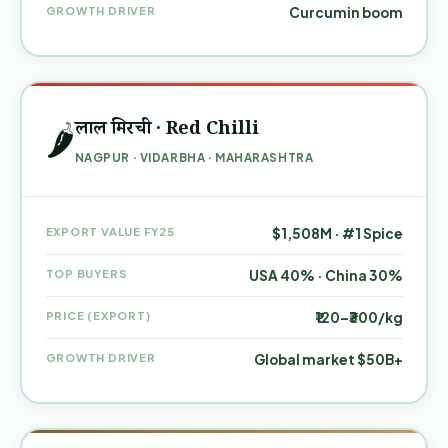
GROWTH DRIVER
Curcumin boom
लाल मिरची · Red Chilli
🌶️
NAGPUR · VIDARBHA · MAHARASHTRA
EXPORT VALUE FY25
$1,508M · #1 Spice
TOP BUYERS
USA 40% · China 30%
PRICE (EXPORT)
₹120–₹300/kg
GROWTH DRIVER
Global market $50B+