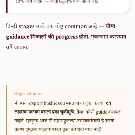
10% मध्ये आहात — आता top 1% मध्ये जायचं आहे.
तिन्ही stages मध्ये एक गोष्ट common आहे —
योग्य
guidance मिळाली की progress होतो.
एकट्याने करण्यात
वर्षे जातात.
💡 शुभम रोडे सांगतात
मी स्वतः export business उभारताना या चुका केल्या.
₹4
लाखांचा फटका बसला एका चुकीमुळे.
तेव्हा कोणी guide करायला
नव्हतं. म्हणूनच आज मी महाराष्ट्रातल्या उद्योजकांसाठी हे करतो —
कारण तुम्हाला माझ्यासारख्या चुका करायची गरज नाही.