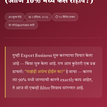
(आणि 10% मध्ये कसे राहावे?)
✍️ शुभम रोडे
📅 २ एप्रिल, २०२६
⏱ १० मिनिट वाचन
🎯 नवे Exporters साठी
तुम्ही Export Business सुरू करण्याचा विचार केला
आहे — किंवा सुरू केला आहे. पण आत कुठेतरी एक प्रश्न
डाचतो:
"माझंही असंच होईल का?"
हे वाचा — कारण
त्या 90% मध्ये जाण्याची कारणे exactly काय आहेत,
ते आज मी एकाही filter शिवाय सांगणार आहे.