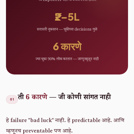
नवे Exporters पहिल्या वर्षी अपयशी होतात
₹2–5L
सरासरी नुकसान — चुकीच्या decisions मुळे
6 कारणे
ज्या चुका 90% लोक करतात — जाणूनबुजून नाही
ती
6 कारणे
— जी कोणी सांगत नाही
01
हे failure "bad luck" नाही. हे predictable आहे. आणि
म्हणूनच preventable पण आहे.