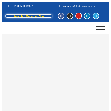
+91 88550 15927
connect@shubhamrode.com
Join LIVE Workshop Now